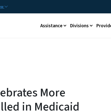
Skip to main content
Utilit
now
Main menu
Assistance
Divisions
Provid
lebrates More
lled in Medicaid