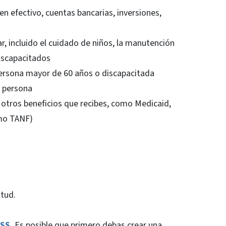
n efectivo, cuentas bancarias, inversiones,
, incluido el cuidado de niños, la manutención
discapacitados
persona mayor de 60 años o discapacitada
 persona
otros beneficios que recibes, como Medicaid,
mo TANF)
itud.
ASS
.
Es posible que primero debas crear una