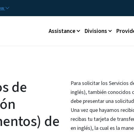
Skip to main content
Utilit
now
Main menu
Assistance
Divisions
Provid
os de
Para solicitar los Servicios 
inglés), también conocidos 
ión
debe presentar una solicitu
Una vez que hayamos recibid
mentos) de
recibas tu tarjeta de transfe
en inglés), la cual es la man