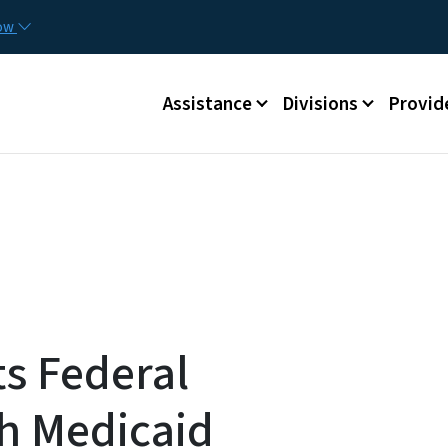
Skip to main content
Utilit
now
Main menu
Assistance
Divisions
Provid
ts Federal
h Medicaid