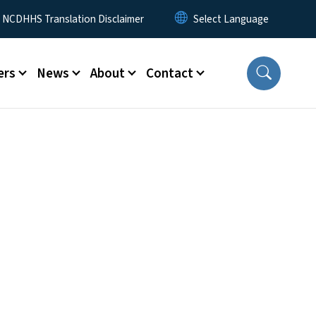
y Menu
NCDHHS Translation Disclaimer
ers
News
About
Contact