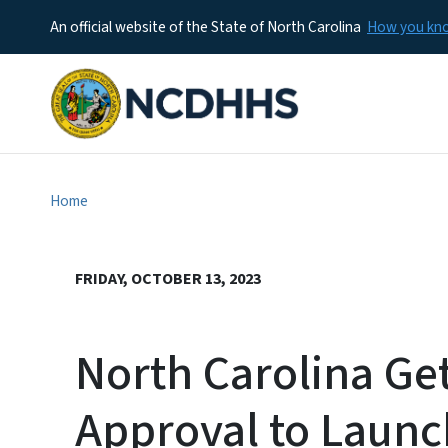
An official website of the State of North Carolina
How you k
Home
FRIDAY, OCTOBER 13, 2023
North Carolina Ge
Approval to Launc