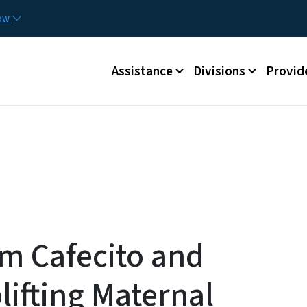
Skip to main content
Utilit
now
Main menu
Assistance
Divisions
Provid
m Cafecito and
lifting Maternal