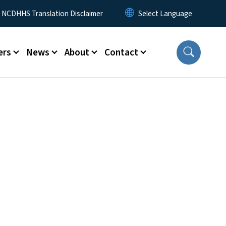
y Menu
NCDHHS Translation Disclaimer
ers
News
About
Contact