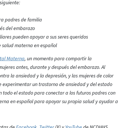
 siguiente:
ra padres de familia
ués del embarazo
liares pueden apoyar a sus seres queridos
e salud materna en español
tal Materna
, un momento para compartir la
mujeres antes, durante y después del embarazo. Al
tra la ansiedad y la depresión, y las mujeres de color
e experimentar un trastorno de ansiedad y del estado
n todo el estado para conectar a los futuros padres con
erna en español para apoyar su propia salud y ayudar a
entas de
Facebook
,
Twitter
(X) y
YouTube
de NCDHHS,